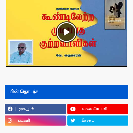
பின் தொடர்க
முகநூல்
வலையொளி
படவரி
கீச்சகம்