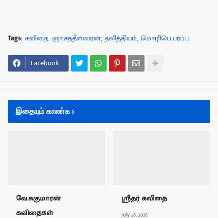
Tags:
கவிதை
ஞா.சத்தீஸ்வரன்
தலித்தியம்
மொழிபெயர்ப்பு
Facebook
இதையும் காண்க
வே.சுகுமாரன்
ஸ்ரீதர் கவிதை
கவிதைகள்
July 28, 2026