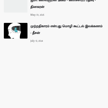
ஜமா: கலைஞரின் அகம் - கலாச்சாரப் பதிவு -
தினகரன்
May 01, 2025
முற்றதிகாரம் என்பது மொழி கூட்டல் இலக்கணம்
- தீசன்
July 13, 2024
வே. சுகுமாரன் கவிதைகள்
March 19, 2026
முகநூல்