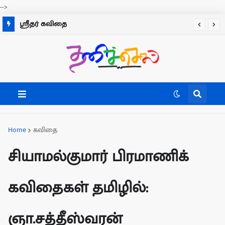
-->
தினகரன் கவிதை
ஸ்ரீதர் கவிதை
Home
கவிதை
சியாமல்குமார் பிரமாணிக்
கவிதைகள் தமிழில்:
ஞா.சத்தீஸ்வரன்