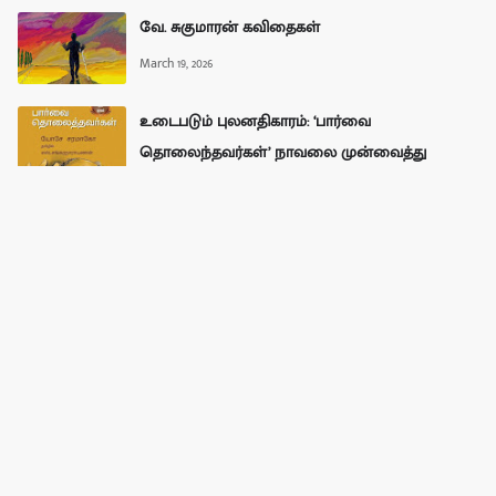
வே. சுகுமாரன் கவிதைகள்
March 19, 2026
உடைபடும் புலனதிகாரம்: ‘பார்வை
தொலைந்தவர்கள்’ நாவலை முன்வைத்து
(யோசே சரமாகோ - தமிழில்: எஸ். சங்கர
நாராயணன்) - வே. சுகுமாரன்
May 13, 2026
முகநூல்