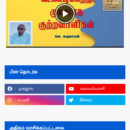
பின் தொடர்க
முகநூல்
வலையொளி
படவரி
கீச்சகம்
அதிகம் வாசிக்கப்பட்டவை