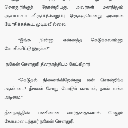
சௌ
து
ரி
க்குத் தோன்றியது.
அவர்கள் மனதி
லும்
ஆசாபாசம் விருப்புவெறுப்பு இருக்குமென்று அவரால்
யோசிக்கக்கூட முடியவில்லை.
“இங்க நின்னு என்னத்த கெடுக்கலாம்னு
யோசிச்சிட்டு இருக்க?”
நகேன் சௌதுரி தீனநாத்திடம் கேட்கிறார்.
“கெடுதல் நினைக்கிறேன்னு ஏன் சொல்றீங்க
ஆண்டை? நீங்கள் சோறு போடும் எசமான், நான் உங்க
அடிமை.”
தீ
னநாத்தின் பணிவான வார்த்தைகளால்
மேலும்
கோபமடைந்தார்
ந
கே
ன் சௌ
து
ரி
.