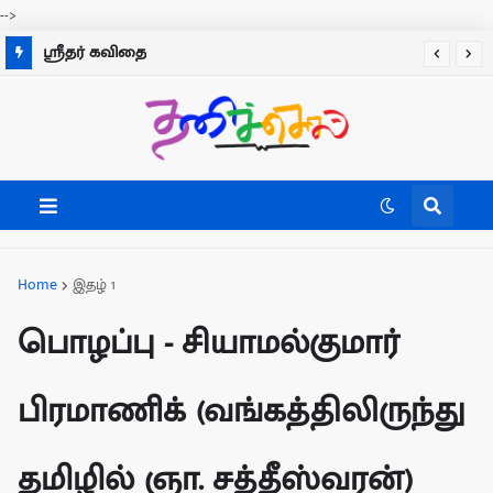
-->
ஸ்ரீதர் கவிதை
Home
இதழ் 1
பொழப்பு - சியாமல்குமார்
பிரமாணிக் (வங்கத்திலிருந்து
தமிழில் ஞா. சத்தீஸ்வரன்)