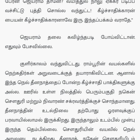
பேரன் ஜெயரா
ம் தானே? வயித்துல நாலு ஏக்கர் படிப்ப
வச்சிட்டு புத்தி சொல்ல வந்துட்ட! கீழ்ச்சாதிக்காரன்
பையன் கீழ்ச்சாதிக்காரனாவே இரு. இந்தப்பக்கம் வராதே.”
ஜெயராம் த
லை
கவிழ்ந்தபடி போய்விட்டான்.
எதுவும்
பேசவில்லை.
கு
ளிர்காலம் வந்துவிட்டது
.
ராம்பூ
ரின் வயல்களில்
நெற்கதிர்கள் அறுவடைக்குத் தயாராகிவிட்டன.
ஆனால்
இந்த
நெல் தீனநாத்தைப்
போன்ற
கீழ்ச்சாதி
பாக்
தி
களுக்கு
அல்ல.
ஊரில்
உள்ள நிலத்தி
ல்
பெரும்பகுதி நகென்
சௌ
து
ரி மற்றும் நி
வா
ர
ண்
சக்ரவர்த்தி
க்குச்
சொந்தமானது.
தீனநாத்தின் உடல்
நிலை
தற்போது ஓரளவு
க்குப்
பரவாயில்லாமல் இருக்கிறது. இருந்தாலும்
உடம்
பில்
முன்பு
இருந்த
தெம்பி
ல்லை
. சௌதுரியின் வயலில்
நெல்
அறுவடை நட
க்
கிறது.
தீனநா
த்
, நகே
ன் சௌ
து
ரியிடம்