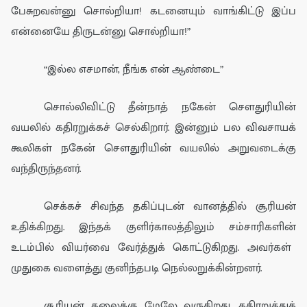
பேசுறவன்னு சொல்றியா! கடனையும் வாங்கிட்டு இப்ப
என்னையே திருடன்னு சொல்றியா!”
“
இல்ல
எசமான்,
நீங்க என்
ஆண்டை”
சொல்லிவிட்டு தீன்நா
த் ந
கே
ன்
சௌதுரியின்
வயலில் கதிரறுக்கச் செல்கிறார்.
இன்னும் பல விவசாய
க்
கூலிகள் நகேன் சௌதுரியின் வயலில் அறுவடைக்கு
வந்
திருந்த
னர்.
செக்கச் சிவந்த தகிப்புடன்
வானத்தில் சூரியன்
உதிக்கிறது. இந்தக் குளிர்காலத்திலும்
சம்சாரிகளின்
உட
ம்பில் வியர்வை வேர்த்துக் கொட்டுகிறது. அவர்கள்
முதுகை வளைத்து குனிந்தபடி நெல்லறுக்கின்றனர்.
சூரியன்
தலைக்கு
மேலே
வரு
கிறது.
கதிரறுத்துக்