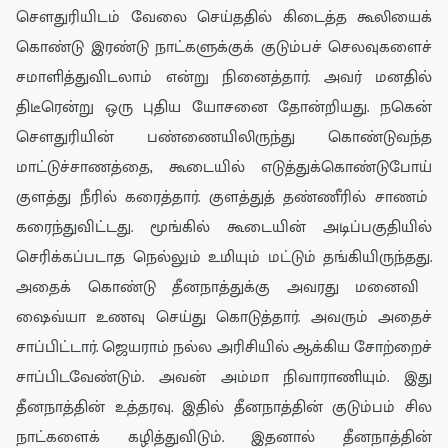
சௌ
து
ரியி
டம்
வேலை
செய்ததில் கிடைத்த கூலியைக்
கொண்டு
இரண்டு நாட்க
ளுக்குக் குடும்பச் செலவுகளைச்
சமாளித்துவிடலாம்
என்று
நினைத்தா
ர்.
அவர்
மனதில்
திடீரென்று ஒரு புதிய
யோசனை தோன்றியது
. நகென்
சௌ
து
ரியின் பண்ணையி
லி
ருந்து கொண்டுவந்த
மாட்டு
ச்
சாணத்தை
,
கூடையில் எடுத்து
க்கொண்டுபோய்
குளத்து நீரில் க
ரைத்தா
ர். குளத்
துத்
தண்ணீரில் சாணம்
கரைந்துவிட்டது
. மூங்கில் கூடையின் அடிப்பகுதியில்
செரிக்கப்படாத நெல்
லும் உமியும் மட்டும் தங்கியிருந்தது.
அ
தை
க் கொண்டு தீ
னநா
த்துக்கு அவரது மனைவி
ஷைவ்யா
உணவு
செய்து கொடுத்தார்.
அவரும் அதைச்
சாப்பிட்டார். ஜெயராம் நல்ல அரிசியில் ஆக்கிய சோற்றைச்
சாப்பிடவேண்டும். அவன் அம்மா நிவாராணியும்.
இது
தீனநாத்தின் உத்தரவு.
இதில் தீனநாத்தின் குடும்பம் சில
நாட்களைக் கழித்துவிடும். இதனால்
தீன
நா
த்தின்