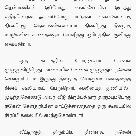
நெல்மணிகள் இப்போது
வைக்கோ
லில் இருந்து
உதிர்கின்றன. அவ்வப்போது
மாடுகள் வைக்கோலை
த்
தின்கிறது. நெல்மணிகளையும் தின்கிறது.
தீனநாத்
மாடுகளி
ன் சாணத்தை
ச்
சேகரித்து
ஓரிடத்தில் குவித்து
வைக்கிறார்
.
ஒரு
கட்ட
த்தில்
போரடிக்கும்
வேலை
முடி
ந்துவிடுகிற
து. மாலையில் வேலை முடிந்ததும்
,
நகென்
சௌ
து
ரியிடம் இருந்து
தீனநாத் கொஞ்சம் பணத்தைத்
தின
க்
கூலியாகப் பெறுகிறார்.
கூலியைத் துணியில்
முடிந்துகொண்டு அவர் வீடு திரும்புகிறார்.
திரும்பும்
போது
நகென் சௌ
து
ரியின் மா
ட்டுச்
சாணத்தை ஒரு கூடையில்
நிரப்பி தலையில் சுமந்
துகொண்டார்.
வீட்டிற்குத் திரும்பிய
தீனநா
த்
,
நகென்