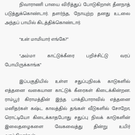
நிவா
ரா
ணி பாயை
விரித்து
ப்
போடுகிறாள். தீனநா
த்
படுத்
துக்கொண்டார்
.
தளர்ந்த,
நோ
யுற்ற தனது
உடலை
அந்தப்
பாயில்
கிடத்திக்கொண்டார்.
“
உ
ன் மாமியார்
எங்கே
?”
“
அம்மா காட்டு
க்கீரை பறிச்சிட்டு வரப்
போயிருக்காங்க”
இப்பகுதியில் உள்ள சதுப்புநிலக் காடுகளில்
எத்தனை வகையான காட்டு
க் கீரைகள் கிடைக்கின்றன
.
ராம்பூர் கிராமத்தின் இந்த பாக்
தி
பாராவில் எ
த்தனை
மனிதர்கள் கஷ்ட காலத்தில்
தங்கள் வீடுகளில்
சோறோ,
ரொட்டியோ கிடைக்காதபோது
சதுப்பு நிலக் காடுகளின்
இலைதழைகளை
வேகவைத்
து தின்று
உயிர்