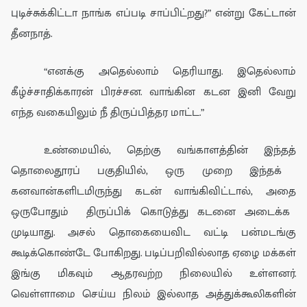
புடிச்சுக்கிட்டா நாங்க எப்படி சாப்பிட்றது?” என்று கேட்டான்
தீனநாத்.
“எனக்கு அதெல்லாம் தெரியாது. இதெல்லாம்
கீழ்ச்சாதிக்காரன் பிரச்சன. வாங்கின கடன இனி வேறு
எந்த வகையிலும் நீ திருப்பித்தர மாட்ட.”
உண்மையில்
,
தெற்கு வங்காளத்தின் இந்த
த்
தொலைதூரப் பகுதியில்
,
ஒரு முறை
இந்தக்
கனவான்களிடமிருந்து
கடன் வாங்
கிவிட்டால்,
அ
தை
ஒருபோதும்
திருப்பி
க் கொடுத்து கடனை அடைக்க
முடியாது.
அசல் தொகையைவிட
வட்டி பன்மடங்கு
கூடிக்கொண்டே போகிறது.
படிப்பறிவில்லாத ஏழை மக்கள்
இங்கு மிகவும் ஆதரவற்ற நிலையில் உள்ளனர்.
வெள்ளாமை செய்ய
நிலம் இல்லாத
அத்துக்கூலிகளின்