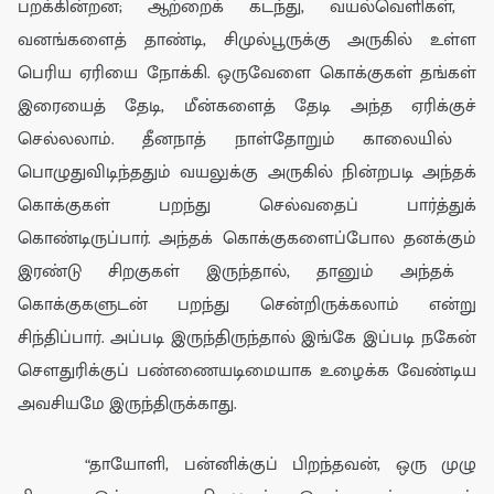
பறக்கின்றன
;
ஆற்
றைக் கடந்து,
வயல்வெளி
கள்,
வனங்களைத் தாண்டி, சி
முல்பூ
ருக்கு அருகில் உள்ள
பெரிய ஏரியை நோக்கி.
ஒருவேளை
கொக்குகள்
தங்கள்
இரையைத்
தேடி
, மீன்களைத் தேடி
அந்த ஏரிக்கு
ச்
செல்
லலாம். தீ
னநாத்
நாள்தோறும்
காலையில்
பொழுதுவிடிந்ததும்
வயலுக்கு அருகில் நின்ற
படி அந்தக்
கொக்குகள்
பறந்து செல்வதை
ப்
பார்த்துக்
கொண்டிருப்பார். அந்த
க் கொக்குகளைப்
போல
தனக்கும்
இரண்டு
சிறகுகள்
இருந்தால்
, தானும்
அந்த
க்
கொக்குகளுடன்
பறந்து
சென்றிருக்கலாம் என்று
சிந்திப்பார்
. அப்படி இருந்திருந்தால்
இங்கே இப்படி
ந
கே
ன்
சௌ
துரிக்குப் பண்ணையடிமையாக உழைக்க
வேண்டிய
அவசியமே இருந்திருக்காது.
“தாயோளி,
பன்
னிக்குப் பிறந்தவன்,
ஒரு முழு