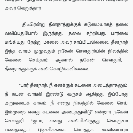
அவர் வெறுத்தார்.
திடீரென்று தீனநாத்
துக்குக் கடுமையாகத்
தலை
வலிப்பதுபோல் இருந்தது. தலை சுற்
றிய
து.
பார்வை
மங்கியது
. நேற்று மாலை அவர் சாப்பிடவில்லை.
தீனநாத்
இந்த வாரம்
முழுவதும்
ந
கே
ன் சௌ
து
ரியின்
நிலத்தில்
வேலை செய்
தார்
. ஆனால் ந
கே
ன்
சௌதுரி,
தீன
நா
த்துக்கு
க் கூலி கொடுக்கவில்லை.
“
பார்
தீனநா
த்
, நீ எனக்குக் கடனை அடைத்தாகனும்
.
நீ கடன் வாங்கி இரண்டு வரு
சம்
ஆகிறது.
இப்போது
அறுவடைக் காலம். நீ எனது நிலத்தில் வேலை செய்.
இம்முறை எனது கடனை அடைத்துவிடு” என்றார் நகேன்
சௌதுரி. “ஐயா,
என
து கூலியிலிருந்து
கொஞ்சம்
பணத்தை
ப் புடிச்சிக்கங்க
.
மொத்தக் கூலியையும்