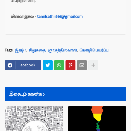
பெற்றுள்ளார்.
மின்னஞ்சல் -
tamilsathi1996@gmail.com
Tags:
இதழ் 1
சிறுகதை
ஞா.சத்தீஸ்வரன்
மொழிபெயர்ப்பு
Facebook
இதையும் காண்க