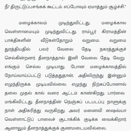
நீ? திருட்டுப்பசங்கக் கூட்டம்.
எப்போ
வு
ம் ஏமா
த்தும் சூழ்ச்சி
.
”
மழைக்காலம் முடிந்துவிட்டது.
மழைக்கால
வெள்ளாமையும்
முடிந்துவிட்டது. ராம்பூர்
கிராமத்தின்
பாக்திகளின் வீடுகள்தோறும் வறுமை. வறுமை
துரத்தியதில்
பலர் வேலை தேடி
நகரத்துக்குச்
செல்கின்றனர். தீ
னநா
த்தால்
இனி
வேலை தேடி வேறு
எங்கும் செல்ல முடியாது.
போன
மழைக்காலத்தில்
நோய்வாய்ப்பட்
டு படுத்ததுதான், அதிலிருந்து இன்னும்
எழுந்திருக்க முடியவில்லை. எழுந்து நிற்கப்போனால்
தலை முதல் கால் வரை
ஆட்டம் காண்கிறது. பார்வை
மங்கிவிட்டது. தீனநாத்தின் நெஞ்சுப் படபடப்பு நாளுக்கு
நாள் அதிகரித்து வருகிறது.
அவ
ர்
மனைவி
ஷைவ்யா
வெள்ளாட்டுப் பாலைச்
சூடாக்கி
க் குடிக்க வைக்கிறார்.
ஆனாலும்
தீனநாத்
துக்குக்
குணமடையவில்லை.