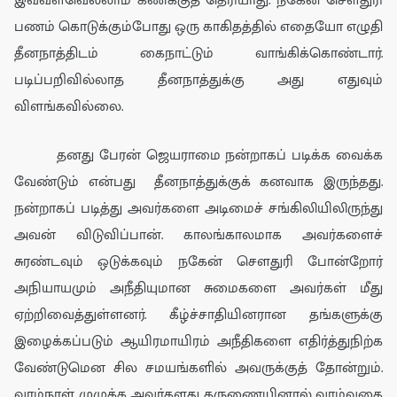
இவ்வளவெல்லாம் கணக்குத்
தெரியாது.
நகேன் சௌதுரி
பணம் கொடுக்கும்போது ஒரு காகிதத்தில் எதையோ எழுதி
தீனநாத்திடம் கைநாட்டும் வாங்கிக்கொண்டார்.
படிப்பறிவில்லாத தீனநாத்துக்கு அது எதுவும்
விளங்கவில்லை.
தனது
பேரன் ஜெயரா
மை நன்றாகப் படிக்க வைக்க
வேண்டும் என்பது
தீனநாத்துக்குக் கனவாக இருந்தது.
நன்றாகப் படித்து
அவர்களை அடிமைச் சங்கிலியிலிருந்து
அவன்
விடுவிப்பா
ன்
. காலங்காலமாக
அவர்களைச்
சுரண்டவும் ஒடுக்கவும் நகேன் சௌதுரி போன்றோர்
அநியாயமும் அநீதியுமான
சுமை
களை
அவர்கள் மீது
ஏற்றிவைத்துள்ளனர். கீழ்ச்சாதியினரான தங்களுக்கு
இழைக்கப்படும் ஆயிர
மாயிர
ம் அநீதிக
ளை எதிர்த்து
நிற்க
வேண்டுமென சில சமயங்களில் அவருக்குத் தோன்றும்.
வாழ்நாள் முழுக்க அவர்களது கருணையினால் வாழ்வதை