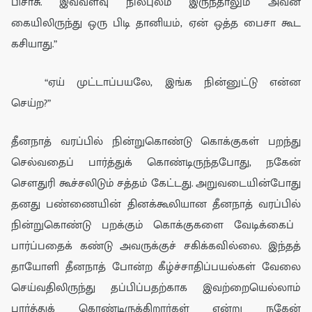
பிசாசு. இவ்வளவு நில
புல
ம் இருந்தாலும்
அவன்
கையிலிருந்து ஒரு பிடி
தானியம்
, ஏன் ஒத்த
பைசா கூட
கசியாது
.
”
“
ஏய்
முட்டாப்பயலே,
இங்க நின்
னுட்டு
என்ன
செய்
ற?”
தீனநாத் வரப்பில் நின்றுகொண்டு கொக்குகள்
பறந்து
செல்வதை
ப்
பார்த்துக் கொண்டிருந்தபோது
,
​​ந
கே
ன்
சௌ
து
ரி
கூச்சலிடும்
சத்தம் கேட்டது.
அறுவடையின்போது
தனது பண்ணையின்
தினக்கூலியான
தீனநாத்
வ
ரப்பில்
நின்றுகொண்டு
பறக்கும் கொக்குகளை வேடிக்கைப்
பார்ப்பதைக்
கண்டு
அவருக்குச்
சகிக்கவில்லை.
இந்தத்
தாயோளி தீ
ன
நா
த் போன்ற
கீழ்ச்சாதிப்பயல்கள்
வேலை
செய்வதிலிருந்து தப்பிப்பதற்காக
இவற்றையெல்லாம்
பார்த்துக் கொண்டிருக்கிறார்
கள்
என்று ந
கே
ன்