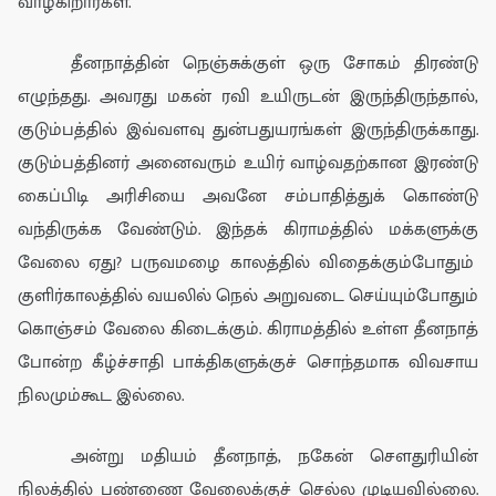
வாழ்கிறார்கள்.
தீனநாத்தின் நெஞ்சுக்குள் ஒரு சோகம்
திரண்டு
எழுந்தது. அவரது மகன் ரவி
உயிருடன் இரு
ந்திருந்தால்
,
குடும்பத்தில் இவ்வளவு துன்ப
துயர
ங்கள்
இரு
ந்திருக்காது.
குடும்பத்தினர் அனைவரும் உயிர்
வாழ்வதற்
கா
ன இரண்டு
கை
ப்பிடி
அரிசியை அவ
னே
சம்பாதி
த்துக் கொண்டு
வந்திரு
க்க வேண்டும். இந்த
க்
கிராமத்தில் மக்க
ளுக்கு
வேலை
ஏது?
பருவமழை
காலத்தில் விதைக்கும்போதும்
குளிர்காலத்தில் வயலில் நெல் அறுவடை செய்யும்போது
ம்
கொஞ்சம் வேலை கிடைக்கும். கிராமத்தில்
உள்ள
தீனநா
த்
போன்ற கீழ்
ச்
சாதி பாக்
தி
களுக்கு
ச் சொந்தமாக
விவசாய
நில
மு
ம்
கூட
இல்லை.
அன்று மதியம்
தீன
நாத்
,
ந
கேன்
சௌ
து
ரியின்
நிலத்தி
ல் பண்ணை
வேலைக்குச் செல்ல முடியவில்லை.