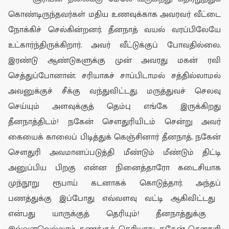
கொண்டிருந்தவர்கள்
மதிய உணவுக்காக
அவரவர்
வீட்
டை
நோக்கிச்
செல்கின்றனர்.
தீனநாத் வயல் வரப்பிலேயே
உட்கார்ந்திருக்கிறார்
. அவ
ர்
வீட்டுக்குப் போவதில்லை.
இரண்டு ஆண்டுகளுக்கு முன்
அவரது
மகன் ர
வி
செத்துப்போனான். சரியாகச் சாப்பிடாமல் சத்தில்லாமல்
அவனுக்குச் சீக்கு வந்துவிட்டது.
மருத்துவச் செலவு
செய்யும் அளவுக்குத் தெம்பு எங்கே இருக்கிறது
தீனநாத்திடம்! நகேன் சௌதுரியிடம் சென்று அவர்
கையைக் காலைப் பிடித்துக் கெஞ்சினார் தீனநாத். நகேன்
சௌதுரி அவமானப்படுத்தி மீண்டும் மீண்டும் திட்டி
அனுப்பிய பிறகு என்ன நினைத்தாரோ கடைசியாக
முந்நூறு ரூபாய் கடனாகக் கொடுத்தார்.
அந்த
ப்
பண
த்துக்கு
இ
ப்போது எவ்வளவு வட்டி ஆகிவிட்டது
என்பது யாருக்குத் தெரியும்!
தீனநாத்துக்கு