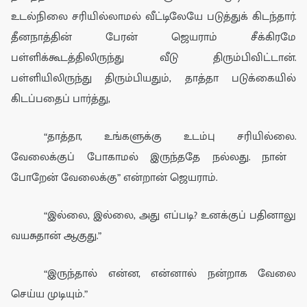
உடல்நிலை சரியில்லாமல் வீட்டிலேயே
படுத்துக் கிட
ந்தார்.
தீனநாத்தின் பேரன் ஜெயராம் சீக்கிரமே
பள்ளிக்கூடத்திலிருந்து வீடு திரும்பிவிட்டான்.
பள்ளியிலிருந்து திரும்பியதும்
,
தா
த்தா
படுக்கையில்
கிடப்பதைப் பார்த்து
,
“
தா
த்தா,
உங்க
ளுக்கு
உட
ம்பு சரியில்லை.
வேலைக்குப் போகாமல்
இருந்ததே
நல்லது. நான்
போறேன்
வேலைக்கு
” என்றான்
ஜெயராம்
.
“
இல்லை
,
இல்லை
,
அது எப்படி
?
உனக்கு
ப்
பதினா
லு
வய
சு
தான் ஆ
கு
து.
”
“இருந்தால் என்ன,
என்னால் நன்றாக வேலை
செய்ய முடியும்.
”