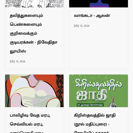
தலித்துகளையும்
வாங்கடா - ஆலன்
பெண்களையும்
July 13, 2024
குறிவைக்கும்
குடியரக்கன் - நிவேதிதா
லூயிஸ்
July 13, 2024
பாலிழிவு: வேத மரபு,
கிறிஸ்தவத்தில் ஜாதி
செவ்வியல் மரபு,
(நூல் மதிப்புரை) -