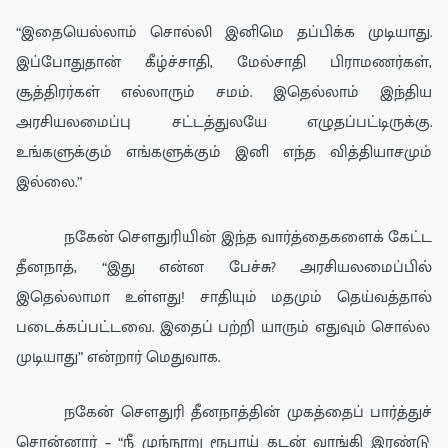
“இதையெல்லாம் சொல்லி இனிமெ தப்பிக்க
முடியாது.
இப்போது
தான் கீழ்ச்சாதி, மேல்சாதி
பிராமணர்கள்
,
சூத்திரர்கள்
எல்லா
ரும் சமம். இ
தெல்லாம்
இந்திய
அரசியலமைப்
பு சட்டத்துலயே
எழுதப்பட்
டிருக்கு
.
உங்களுக்கும் எங்களுக்கும்
இனி
எந்த வித்தியாசமும்
இல்லை.
”
நகேன் சௌது
ரியின் இந்த வார்த்தைகளை
க் கேட்ட
தீனநாத், “இது என்ன பேச்சு?
அரசியலமைப்பில்
இதெல்லாமா
உள்ளது
!
சாதியும் மதமும்
தெய்வத்தால்
படைக்கப்பட்டவை. இதைப் பற்றி யா
ரும்
எதுவும் சொல்ல
முடியா
து” என்றார் மெதுவாக.
ந
கே
ன் சௌ
து
ரி
தீனநா
த்தின் முகத்தைப் பார்த்து
ச்
சொன்னார் –
“நீ முந்நூறு ரூபாய் கடன் வாங்கி இரண்டு