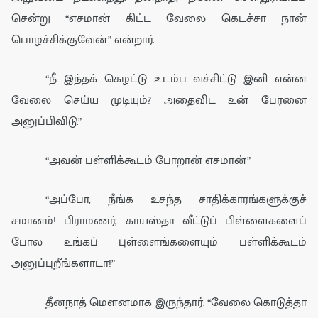
சென்று
“எசமான் கிட்ட வேலை கெடச்சா நான்
பொழச்சிக்குவேன்” என்றார்.
“நீ இந்தக் கெழட்டு உடம்ப வச்சிட்டு இனி என்ன
வேலை செய்ய முடியும்? அதைவிட உன் பேரனை
அனுப்பிவிடு.”
“
அவ
ன் பள்ளிக்கூடம் போறான் எசமான்”
“
அப்
போ,
நீங்க
உசந்த சாதிக்காரங்களுக்குச்
சமானம்! பிராமணர், காயஸ்தா வீட்டுப் பிள்ளைகளைப்
போல உங்கப் புள்ளைங்களையும் பள்ளிக்கூடம்
அனுப்புறீங்களாடா!”
தீனநா
த்
மௌனமா
க இருந்தா
ர்
.
“வேலை கொடுத்தா