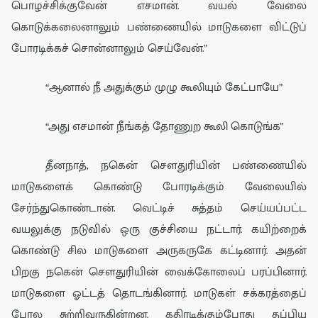
பொழச்சிக்குவேன் எசமான். வயல் வேலை
கொடுக்கலைனாலும் பண்ணையில் மாடுகளை விட்டுப்
போரடிக்கச் சொன்னாலும் செய்வேன்.”
“
ஆனால்
நீ அதுக்கும் முழு கூலியும் கேட்பாயே”
“அது எசமான் நீங்கத் தோணுற கூலி கொடுங்க”
தீனநா
த்
,
நகென் சௌ
து
ரியின் பண்ணை
யில்
மாடுகளைக் கொண்டு போரடிக்கும் வேலையில்
சேர்ந்துகொண்டான். வெட்டிச் சுத்தம் செய்ய
ப்பட்ட
வய
லுக்கு
நடுவில் ஒரு
குச்சியை
நட்டார்.
கயிற்றைக்
கொண்டு சில மாடுகளை அருகருகே கட்டினார்.
அதன்
பிறகு நகென் சௌ
து
ரியின்
வைக்கோலைப்
பரப்பினார்.
மாடுகளை ஓட்டத் தொடங்கினார்.
மாடுகள்
சக்கரத்தைப்
போல சுற்றிவருகின்றன. கதிரடிக்கும்போது தப்பிய