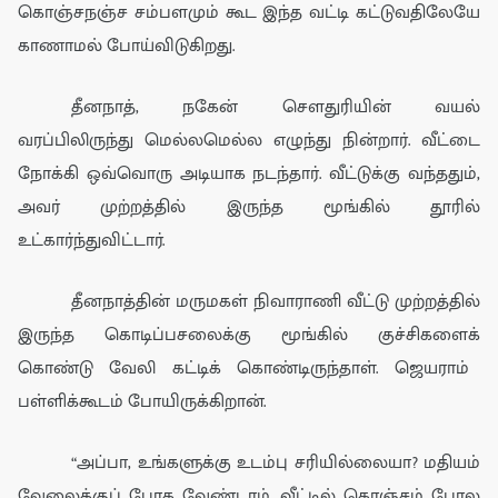
கொஞ்சநஞ்ச சம்பளமும் கூட இந்த வட்டி கட்டுவதிலேயே
காணாமல் போய்விடுகிறது.
தீன
நா
த்
,
ந
கே
ன் சௌ
து
ரியின்
வயல்
வரப்பிலி
ருந்து மெ
ல்லமெல்ல எழுந்து நின்றார்
. வீட்டை
நோக்கி
ஒவ்வொரு அடியாக
நட
ந்தார்
. வீட்டுக்கு வந்
ததும்,
அவர் முற்றத்தில் இருந்த மூங்கில் தூரில்
உட்கார்ந்துவிட்டார்.
தீனநா
த்தின் ம
ருமகள்
நிவாராணி வீட்டு முற்றத்தில்
இருந்த கொடிப்பசலைக்கு
மூங்கில்
குச்சிகளைக்
கொண்டு
வேலி
கட்டிக் கொண்டிருந்தாள். ஜெயராம்
பள்ளிக்
கூடம் போயிருக்கிறான்.
“
அப்பா
,
உங்க
ளுக்கு உடம்பு சரியில்லையா?
மதியம்
வேலைக்குப் போக வேண்
டாம்
. வீட்டில்
கொஞ்சம் போல