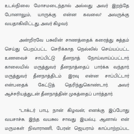
உடல்நிலை மோசமடைந்தால்
அல்லது
அவர் இறந்
தே
போனா
லும்
,
யாருக்கு
என்ன
கவலை
?
அவருக்
கு
வயதாகிவிட்டது. அவர்
கிழவர்.
அன்றிரவே பசுவின் சாணத்
தைக் கரைத்து சுத்தம்
செய்து பெறப்பட்ட செரிக்காத நெல்லில்
செய்யப்பட்ட
உணவைச்
சாப்பிட்டு தீனநாத் நோய்வாய்ப்பட்டார்.
காலையில்
மருத்துவர் தீனநா
த்தைப் பார்க்க வந்தார்.
மருத்துவர் தீனநாத்திடம்
இரவு என்ன சாப்பிட்டார்
என்
பதைக் கேட்டுத் தெரிந்துகொண்டார். அவர்
ஆச்சரியத்துடன் தீ
னநாத்தின் முகத்தை
ப்
பார்
த்தா
ர்.
“டாக்டர் பாபு, நான் கிழவன்,
எனக்கு இப்போது
வய
சாச்சு
. இந்த வய
சுல சாவது இயல்பு.
ஆனால்
என்
மருமகள்
நிவாராணி
,
பேரன் ஜெயராம் காப்பாற்றப்பட