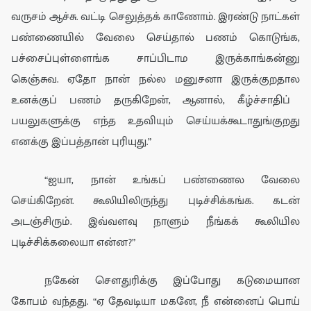
வருசம் ஆச்சு. வட்டி செலுத்தக் காணோம்.
இரண்டு நாட்கள்
பண்ணையில் வேலை செய்தால் பணம் கொடுங்க
,
பச்சைப்புள்ளைங்க சாப்பிடாம இருக்காங்கன்னு
கெஞ்சுவ. ஏதோ
நான் நல்ல
மனுசனா இருக்குறதால
உனக்குப் பணம் தருகிறேன்
,
ஆனால்
, கீழ்ச்சாதிப்
பயலுகளுக்கு
எந்த
உதவியும் செய்யக்கூடாதுங்குறது
எனக்கு இப்பத்தான் புரியுது.”
“
ஐயா
, நான் உங்கப் பண்ணைல
வேலை
செய்கிறேன்.
கூலியிலிருந்து புடிச்சிக்கங்க
.
கடன்
அடஞ்சிரும்.
இவ்வளவு நா
ளும் நீங்கக் கூலியில
புடிச்சிக்கலையா என்ன?”
ந
கே
ன் சௌ
து
ரி
க்கு இப்போது கடுமையான
கோபம் வந்தது. “ஏ தேவடியா மகனே, நீ என்னைப் பொய்