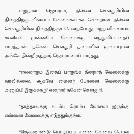
மறுநாள் ஜெயராம்
,
நகென்
சௌது
ரியின்
நிலத்திற்கு விவசாய
வேலைக்
காகச் சென்றா
ன்
. நகென்
சௌ
து
ரியின் நிலத்திற்குச் சென்றபோது
,
மற்ற விவசாய
க்
கூலிகள் முன்னமே
வேலைக்கு
வந்துவிட்டதைப்
பார்த்தான்.
நகென் சௌ
து
ரி தலையில் குடையுடன்
அங்கே
நி
ன்றிருந்தா
ர். ஜெயராமைப் பார்த்து
,
“
எல்லாரும் இதைப் பாருங்க.
தீனநா
த் வேலைக்கு
வரவில்லை
, ஆகவே
மைனர் பேரனை வேலைக்கு
அனுப்பி
இருக்காரு” என்றார் நகேன் சௌதுரி.
“
தாத்தா
வுக்கு உடம்பு ரொம்ப
மோச
மா இருக்கு.
என்னை வேலைக்கு எடுத்துக்குங்க.”
“இத்துனூண்டு பொடிப்பய. என்ன வேலை செய்வ