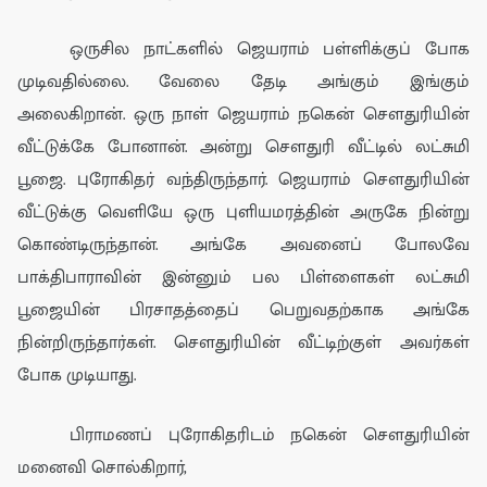
ஒருசில நாட்களில்
ஜெயராம் பள்ளிக்குப்
போக
முடிவதில்லை.
வேலை தேடி அங்கும் இங்கும்
அலைகிறா
ன்
. ஒரு நாள் ஜெயராம் நகென் சௌ
து
ரியின்
வீட்
டுக்கே போனான்.
அன்று சௌ
து
ரி
வீட்டி
ல் லட்சுமி
பூஜை.
புரோகித
ர் வந்
திருந்தா
ர். ஜெயராம் சௌ
து
ரியின்
வீ
ட்டுக்
கு வெளியே ஒரு புளியமரத்தின் அருகே நின்று
கொண்டிருந்தான்.
அங்கே அவனைப் போலவே
பாக்திபாராவின் இன்னும் பல பிள்ளைகள்
லட்சுமி
பூஜையின் பிரசாதத்தைப் பெ
றுவதற்காக
அங்கே
நி
ன்றிருந்தா
ர்கள்.
சௌது
ரி
யின்
வீட்டிற்குள் அவர்கள்
போக முடியாது.
பிராமண
ப் புரோகிதரிடம்
நகென் சௌ
து
ரியின்
மனைவி
சொல்கிறார்,