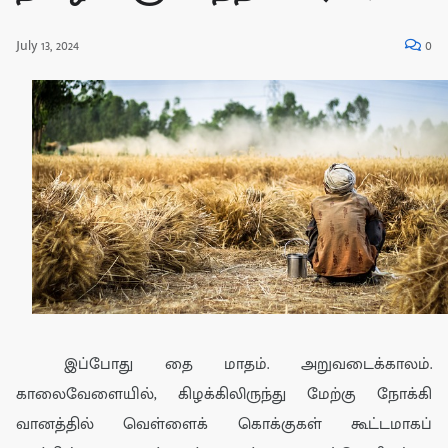
July 13, 2024
0
இப்போது
தை
மாதம். அறுவடை
க்
காலம்.
காலைவேளையில்
,
கிழக்கிலிருந்து மேற்கு நோக்கி
வானத்தில் வெள்ளை
க் கொக்குகள்
கூட்ட
மாகப்