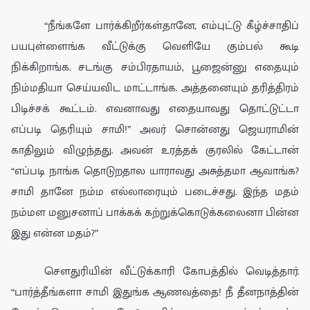
“
நீங்க
ளே
பார்க்கிறீர்கள்
தானே, எம்புட்டு கீழ்ச்சாதிப்
பயபுள்ளைங்க
வீட்
டுக்
கு வெளியே
கும்பல் கூடி
நிக்கிறாங்க. சடங்கு சம்பிரதாயம், பூஜைன்னு எதையும்
நிம்மதியா செய்யவிட மாட்டாங்க. அத்தனையும் தரித்திரம்
பிடிச்சக் கூட்டம். எவனாவது எதையாவது தொட்டுட்டா
எப்படி தெரியும் சாமி!” அவர் சொன்னது
ஜெயராமின்
கா
திலும் விழுந்த
து. அவ
ன்
உரத்த
க்
குரலில்
கேட்டான்
“எப்படி நாங்க தொடுறதால யாராவது அசுத்தமா ஆவாங்க?
சாமி தானே நம்ம எல்லாரையும் படைச்சது.
இந்த மதம்
நம்ம
ள மனுசனாப் பாக்கக் கற்றுக்கொடுக்கலைனா பின்ன
இது என்ன மதம்?”
சௌ
து
ரி
யின் வீட்டுக்காரி கோபத்தில் வெடித்தார்.
“பார்த்தீங்களா சாமி இதுங்க
ஆணவத்தை
!
நீ
தீனநா
த்தின்