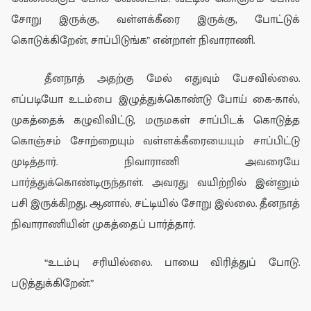
சோறு இருக்கு, வள்ளக்கீரை இருக்கு, போட்டுக்
கொடுக்கிறேன், சாப்பிடுங்க” என்றாள் நிவாராணி.
தீனநா
த் அதற்கு மேல் எதுவும்
பேச
வில்லை.
எப்படியோ உடம்பை இழுத்துக்கொண்டு
போய்
கை
-கால்,
முக
த்தைக்
கழுவி
விட்டு, மருமகள்
சாப்பிடக் கொடுத்த
கொஞ்சம்
சோற்றையும்
வள்ளக்கீரையையும்
சாப்பிட்
டு
முடித்தார்
. நிவா
ரா
ணி
அவரையே
பார்
த்துக்கொண்டிருந்தா
ள்.
அவரது வயிற்றில் இன்னும்
பசி இருக்கிறது.
ஆனால்
, சட்டியில் சோறு
இல்லை.
தீனநாத்
நிவா
ரா
ணியின் முகத்தைப் பா
ர்த்தார்
.
“
உடம்பு சரியில்லை. பாயை
விரித்துப் போடு
.
படுத்துக்
கிறேன்.”